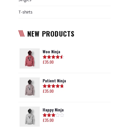
T-shirts
NEW PRODUCTS
Woo Ninja
£
35.00
Hodnotenie
4.50
z 5
Patient Ninja
£
35.00
Hodnotenie
4.67
z 5
Happy Ninja
£
35.00
Hodnot
enie