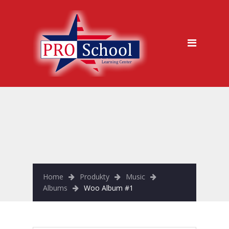
jazykova skola, Trencin
Kurzy
Metódy výučby
Ukážková hodina zdarma
Garancia kvality
Časté otázky
Vstupný test
Prihláška na kurz
Home
Produkty
Music
Albums
Woo Album #1
O nás
Galéria