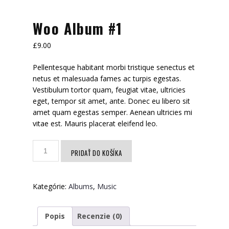
Woo Album #1
£
9.00
Pellentesque habitant morbi tristique senectus et
netus et malesuada fames ac turpis egestas.
Vestibulum tortor quam, feugiat vitae, ultricies
eget, tempor sit amet, ante. Donec eu libero sit
amet quam egestas semper. Aenean ultricies mi
vitae est. Mauris placerat eleifend leo.
množstvo
PRIDAŤ DO KOŠÍKA
Woo
Album
#1
Kategórie:
Albums
,
Music
Popis
Recenzie (0)