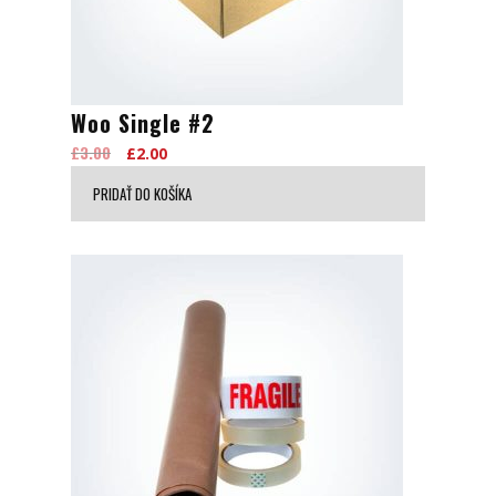
Woo Single #2
£
3.00
Original
Current
£
2.00
price
price
PRIDAŤ DO KOŠÍKA
was:
is:
£3.00.
£2.00.