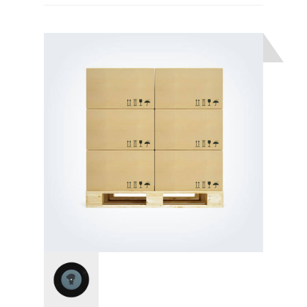
3.00
z
5