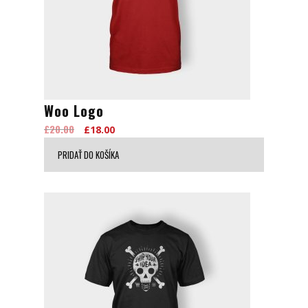
Woo Logo
£
20.00
Original
Current
£
18.00
price
price
PRIDAŤ DO KOŠÍKA
was:
is:
£20.00.
£18.00.