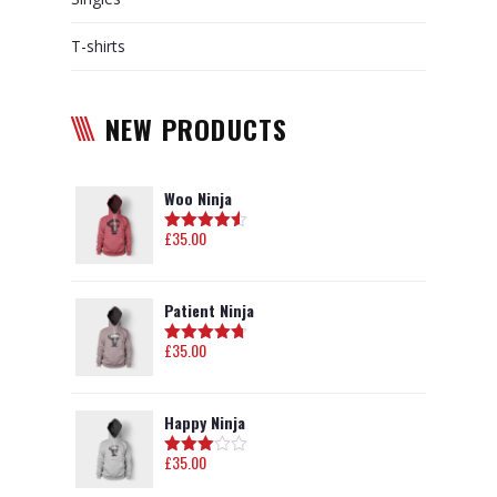
T-shirts
NEW PRODUCTS
Woo Ninja
£
35.00
Hodnotenie
4.50
z 5
Patient Ninja
£
35.00
Hodnotenie
4.67
z 5
Happy Ninja
£
35.00
Hodnot
enie