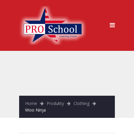
jazykova skola, Trencin
Kurzy
Metódy výučby
Ukážková hodina zdarma
Garancia kvality
Časté otázky
Vstupný test
Prihláška na kurz
Home
Produkty
Clothing
Woo Ninja
O nás
Galéria