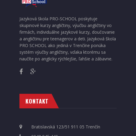
on
the
product
Jazyková škola PRO-SCHOOL poskytuje
page
skupinové kurzy angličtiny, výučbu angličtiny vo
firmách, individuálne jazykové kurzy, doučovanie
a angličtinu pre teenagerov a deti. Jazyková škola
PRO SCHOOL ako jediná v Trenčíne ponúka
systém výučby angličtiny, vďaka ktorému sa
naučíte po anglicky rýchlejšie, ľahšie a zábavne.
KONTAKT
Bratislavská 123/51 911 05 Trenčín