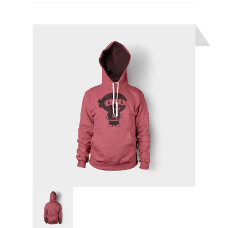
3.00
z
5