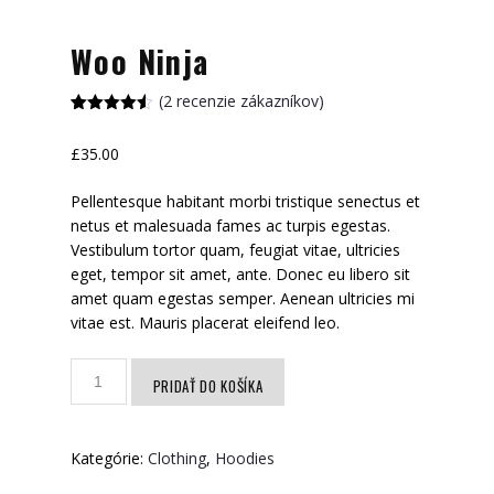
Woo Ninja
(
2
recenzie zákazníkov)
Hodnotenie
2
4.50
z 5
£
35.00
na základe
zákazníckyc
h recenzií
Pellentesque habitant morbi tristique senectus et
netus et malesuada fames ac turpis egestas.
Vestibulum tortor quam, feugiat vitae, ultricies
eget, tempor sit amet, ante. Donec eu libero sit
amet quam egestas semper. Aenean ultricies mi
vitae est. Mauris placerat eleifend leo.
množstvo
PRIDAŤ DO KOŠÍKA
Woo
Ninja
Kategórie:
Clothing
,
Hoodies