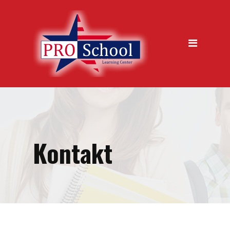
jazykova skola, Trencin
Kurzy
Metódy výučby
Ukážková hodina zdarma
Garancia kvality
Časté otázky
Kontakt
Vstupný test
Prihláška na kurz
O nás
Galéria