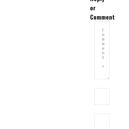
Referencie
or
Comment
Partneri
Kariéra
Kontakt