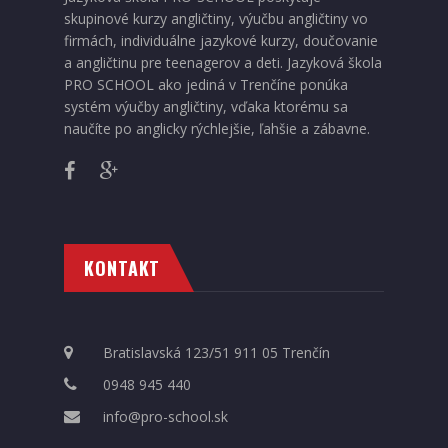
skupinové kurzy angličtiny, výučbu angličtiny vo
firmách, individuálne jazykové kurzy, doučovanie
a angličtinu pre teenagerov a deti. Jazyková škola
PRO SCHOOL ako jediná v Trenčíne ponúka
systém výučby angličtiny, vďaka ktorému sa
naučíte po anglicky rýchlejšie, ľahšie a zábavne.
KONTAKT
Bratislavská 123/51 911 05 Trenčín
0948 945 440
info@pro-school.sk