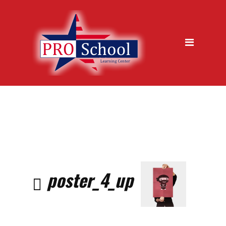
jazykova skola, Trencin
Kurzy
Metódy výučby
Ukážková hodina zdarma
Garancia kvality
Časté otázky
Vstupný test
Prihláška na kurz
poster_4_up
O nás
Galéria