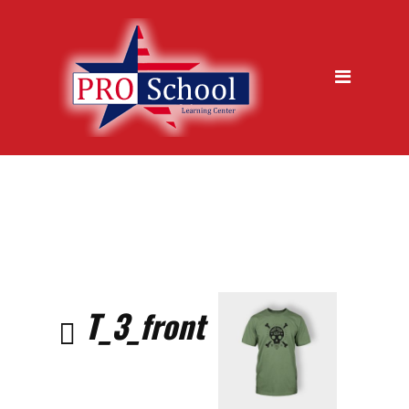
jazykova skola, Trencin
Kurzy
Metódy výučby
Ukážková hodina zdarma
Garancia kvality
Časté otázky
Vstupný test
Prihláška na kurz
T_3_front
O nás
Galéria