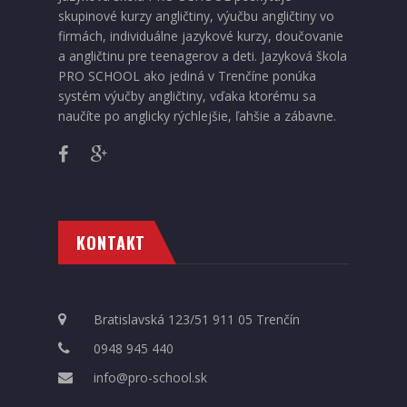
skupinové kurzy angličtiny, výučbu angličtiny vo
firmách, individuálne jazykové kurzy, doučovanie
a angličtinu pre teenagerov a deti. Jazyková škola
PRO SCHOOL ako jediná v Trenčíne ponúka
systém výučby angličtiny, vďaka ktorému sa
naučíte po anglicky rýchlejšie, ľahšie a zábavne.
KONTAKT
Bratislavská 123/51 911 05 Trenčín
0948 945 440
info@pro-school.sk