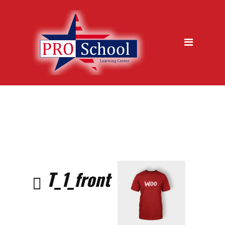
jazykova skola, Trencin
Kurzy
Metódy výučby
Ukážková hodina zdarma
Garancia kvality
Časté otázky
Vstupný test
Prihláška na kurz
T_1_front
O nás
Galéria