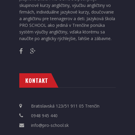
skupinové kurzy angličtiny, výučbu angličtiny vo
firmách, individuálne jazykové kurzy, doučovanie
a angličtinu pre teenagerov a deti. Jazyková škola
PRO SCHOOL ako jediná v Trenčíne ponúka
systém výučby angličtiny, vďaka ktorému sa
naučíte po anglicky rýchlejšie, ľahšie a zábavne.
KONTAKT
Bratislavská 123/51 911 05 Trenčín
0948 945 440
info@pro-school.sk