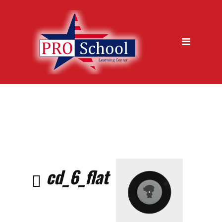
jazykova skola, Trencin
Kurzy
Metódy výučby
Ukážková hodina zdarma
Garancia kvality
Časté otázky
Vstupný test
Prihláška na kurz
cd_6_flat
O nás
Galéria