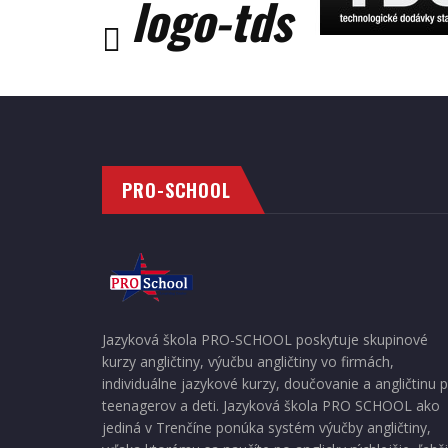
logo-tds
PRO-SCHOOL
Jazyková škola PRO-SCHOOL poskytuje skupinové
kurzy angličtiny, výučbu angličtiny vo firmách,
individuálne jazykové kurzy, doučovanie a angličtinu 
teenagerov a deti. Jazyková škola PRO SCHOOL ako
jediná v Trenčíne ponúka systém výučby angličtiny,