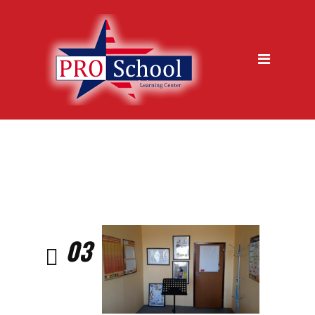
jazykova skola, Trencin
Kurzy
Metódy výučby
Ukážková hodina zdarma
Garancia kvality
Časté otázky
Vstupný test
Prihláška na kurz
03
O nás
Galéria